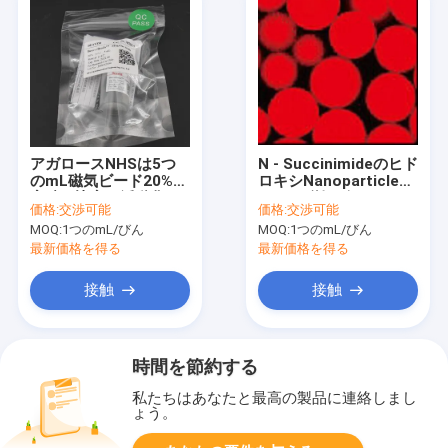
アガロースNHSは5つ
N - Succinimideのヒド
のmL磁気ビード20%の
ロキシNanoparticle
容積の比率を活動化さ
NHSは磁気ビード30 -
価格:
交渉可能
価格:
交渉可能
せた
150をμm 1つのmL活
MOQ:
1つのmL/びん
MOQ:
1つのmL/びん
動化させた
最新価格を得る
最新価格を得る
接触
接触
時間を節約する
私たちはあなたと最高の製品に連絡しまし
ょう。