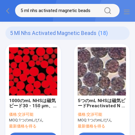
5 Ml Nhs Activated Magnetic Beads
(18)
1000のmL NHSは磁気
5つのmL NHSは磁気ビ
ビード30 - 150 μm、
ードPreactivated N -
20%の容積の比率--を
Succinimideのヒドロ
価格:
交渉可能
価格:
交渉可能
活動化させた
キシNanoparticle --を
MOQ:
1つのmL/びん
MOQ:
1つのmL/びん
活動化させた
最新価格を得る
最新価格を得る