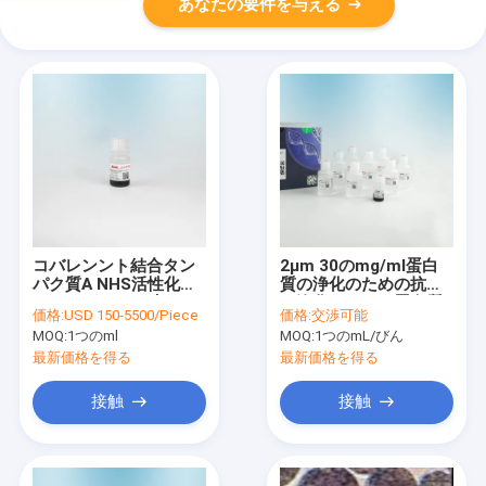
あなたの要件を与える
コバレンント結合タン
2μm 30のmg/ml蛋白
パク質A NHS活性化超
質の浄化のための抗体
パラマグネット珠
の浄化のキット蛋白質
価格:
USD 150-5500/Piece
価格:
交渉可能
25のmLの
MOQ:
1つのml
MOQ:
1つのmL/びん
最新価格を得る
最新価格を得る
接触
接触