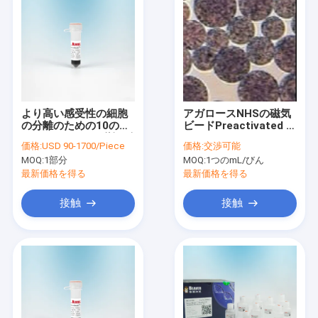
より高い感受性の細胞
アガロースNHSの磁気
の分離のための10のML
ビードPreactivated N
BeaverBeadsの磁気ビ
- Succinimideのヒドロ
価格:
USD 90-1700/Piece
価格:
交渉可能
ードNHS 300 Nm
キシNanoparticle
MOQ:
1部分
MOQ:
1つのmL/びん
最新価格を得る
最新価格を得る
接触
接触
家
プロダクト
ビデオ