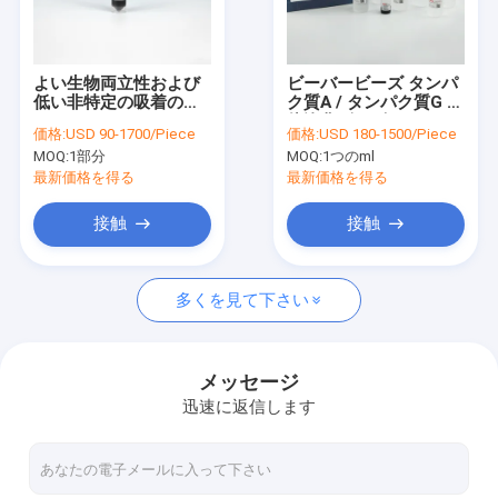
VRショー
私達について
よい生物両立性および
ビーバービーズ タンパ
低い非特定の吸着の
ク質A / タンパク質G 抗
工場旅行
BeaverBeads NHS
体浄化ビーズ
価格:
USD 90-1700/Piece
価格:
USD 180-1500/Piece
MOQ:
1部分
MOQ:
1つのml
品質管理
最新価格を得る
最新価格を得る
私達に連絡しなさい
接触
接触
引用を要求しなさい
多くを見て下さい
無水ケイ酸の磁気ビード
メッセージ
迅速に返信します
磁気ポリマー ビード
磁気アガロースのビード