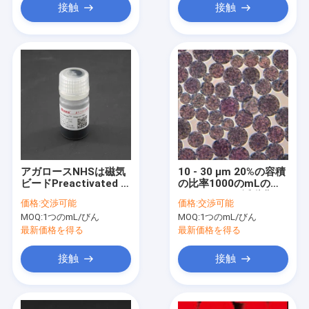
接触
接触
アガロースNHSは磁気
10 - 30 μm 20%の容積
ビードPreactivated N
の比率1000のmLの
- Succinimideのヒドロ
NHSによって活動化さ
価格:
交渉可能
価格:
交渉可能
キシNanoparticle --を
せる磁気ビード
MOQ:
1つのmL/びん
MOQ:
1つのmL/びん
活動化させた
最新価格を得る
最新価格を得る
接触
接触