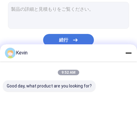
Streptavidinの磁気ビード
NHSは磁気ビードを活動化させた
免疫沈降法のための磁気ビード
続行
磁気ビード蛋白質の浄化
Kevin
核酸の抽出のキット
私たちのカテゴリー
DNAの図書館の構造キット
9:52 AM
磁気分離の棚
Good day, what product are you looking for?
サンプル コレクションのキット
細胞培養の消耗品
無水ケイ酸の磁気ビー
磁気ポリマー ビード
磁気アガロース
衛生検査隊の消耗品
ド
ド