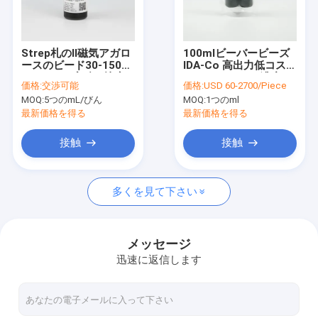
VRショー
私達について
Strep札のⅡ磁気アガロ
100mlビーバービーズ
ースのビード30-150の
IDA-Co 高出力低コスト
工場旅行
μm 10%の容積の比率5
30-150um 10%濃度
価格:
交渉可能
価格:
USD 60-2700/Piece
つのmL
MOQ:
5つのmL/びん
MOQ:
1つのml
品質管理
最新価格を得る
最新価格を得る
私達に連絡しなさい
接触
接触
引用を要求しなさい
多くを見て下さい
無水ケイ酸の磁気ビード
メッセージ
迅速に返信します
磁気ポリマー ビード
磁気アガロースのビード