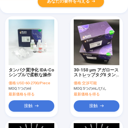
あなたの要件を与える
タンパク質浄化 IDA-Co
30-150 μm アガロース
シンプルで柔軟な操作
ストレップタグII タン
パク質浄化マグビーズ
価格:
USD 60-2700/Piece
価格:
交渉可能
キット 10% 容量比
MOQ:
1つのml
MOQ:
5つのmL/びん
最新価格を得る
最新価格を得る
接触
接触