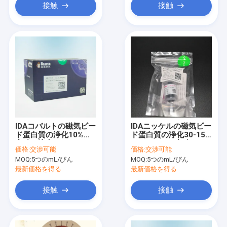
接触
接触
IDAコバルトの磁気ビー
IDAニッケルの磁気ビー
ド蛋白質の浄化10%の
ド蛋白質の浄化30-150
容積の比率1000のmL
のμm 10%の容積のパ
価格:
交渉可能
価格:
交渉可能
ーセント5つのmL
MOQ:
5つのmL/びん
MOQ:
5つのmL/びん
最新価格を得る
最新価格を得る
接触
接触