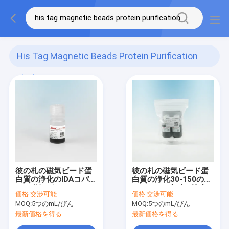
His Tag Magnetic Beads Protein Purification
(24)
彼の札の磁気ビード蛋
彼の札の磁気ビード蛋
白質の浄化のIDAコバル
白質の浄化30-150の
トの磁気ビード10%の
μm 10%の容積の比率
価格:
交渉可能
価格:
交渉可能
容積の比率
100つのmL
MOQ:
5つのmL/びん
MOQ:
5つのmL/びん
最新価格を得る
最新価格を得る