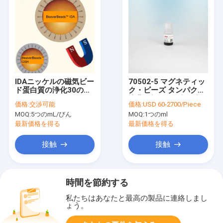
IDAニッケルの磁気ビー
70502-5 マグネティッ
ド蛋白質の浄化30の
ク・ビーズ タンパク質
μm 1000のmL
浄化 ビーバービーズ
価格:
交渉可能
価格:
USD 60-2700/Piece
IDA-Co 高出力・高純度
MOQ:
5つのmL/びん
MOQ:
1つのml
最新価格を得る
最新価格を得る
接触
接触
時間を節約する
私たちはあなたと最高の製品に連絡しまし
ょう。