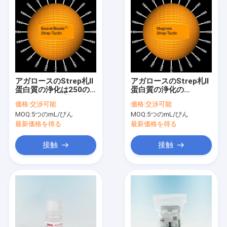
アガロースのStrep札Ⅱ
アガロースのStrep札Ⅱ
蛋白質の浄化は250の
蛋白質の浄化の
mL 150 μmに玉を付け
Magbeads 30-150の
価格:
交渉可能
価格:
交渉可能
る
μm、10%の容積の比
MOQ:
5つのmL/びん
MOQ:
5つのmL/びん
率、50のmL
最新価格を得る
最新価格を得る
接触
接触
家
プロダクト
ビデオ