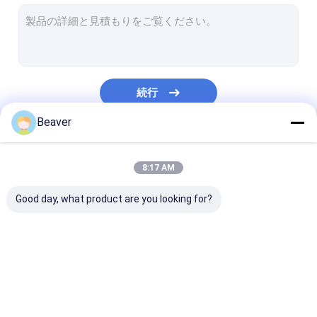
Streptavidinの磁気ビード
NHSは磁気ビードを活動化させた
免疫沈降法のための磁気ビード
続行
磁気ビード蛋白質の浄化
Beaver
核酸の抽出のキット
私たちのカテゴリー
DNAの図書館の構造キット
8:17 AM
磁気分離の棚
Good day, what product are you looking for?
サンプル コレクションのキット
細胞培養の消耗品
無水ケイ酸の磁気ビー
磁気ポリマー ビード
磁気アガロース
衛生検査隊の消耗品
ド
ド