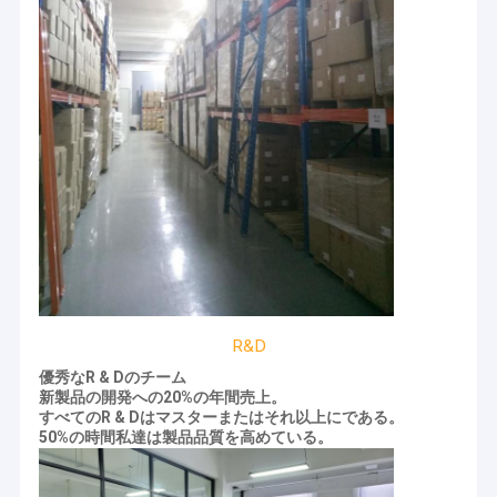
R&D
家
優秀なR & Dのチーム
新製品の開発への20%の年間売上。
ビーバーは蘇州工業団地にいた2011年のついに創設された。ビー
すべてのR & Dはマスターまたはそれ以上にである。
プロダクト
バーは製品設計の「twin-turbine」作戦としてnanotechとバイオ
50%の時間私達は製品品質を高めている。
テクノロジーを結合する。ビーバーのチームは磁気nanoparticle
の技術および製品開発に焦点を合わせ、解決を処理する専門のサ
ビデオ
ンプルを顧客に与えそして生命科学の企業の開発を促進すること