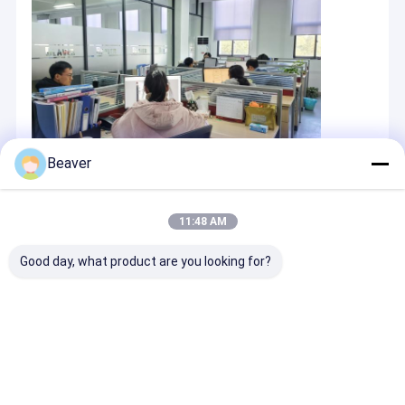
に努力している。ビーバーはヨーロッパ、北アメリカの中間の東
VRショー
からの顧客に良質プロダクトを提供する、等のビーバーのプロダ
クトは1000人の施設、300の企業に使用され、200枚のペーパー
に引用した。ビーバーはずっと2021年に出版されるために写し出
私達について
されるnanomaterialの企業の国際規格ISO 19807-2のための国内
および海外専門家に協力している。さらに、ビーバーは質の管理
工場旅行
システムを渡されてISO 9001およびISO 13485確立し。ビーバー
プロダクトにまたセリウムおよびNMPAのクラスIが証明書ある。
ビーバーは製品ライフサイクルの各ステップに製品品質が規則お
品質管理
よび顧客の必要性に合致することを保障するために品質管理を、
Beaver
続けていく。
私達に連絡しなさい
引用を要求しなさい
11:48 AM
Good day, what product are you looking for?
無水ケイ酸の磁気ビード
磁気ポリマー ビード
磁気アガロースのビード