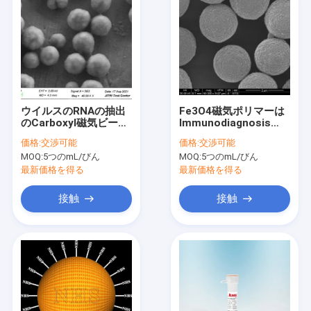
ウイルスのRNAの抽出
Fe3O4磁気ポリマーは
のCarboxyl磁気ビード
Immunodiagnosis
500nm 10のmg/ml 5
2.8μmのために10の
価格:
交渉可能
価格:
交渉可能
つのmL
mg/mlに50のmL玉を
MOQ:
5つのmL/びん
MOQ:
5つのmL/びん
付ける
最新価格を得る
最新価格を得る
接触
接触
家
プロダクト
ビデオ