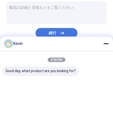
Streptavidinの磁気ビード
NHSは磁気ビードを活動化させた
免疫沈降法のための磁気ビード
続行
磁気ビード蛋白質の浄化
Kevin
核酸の抽出のキット
私たちのカテゴリー
DNAの図書館の構造キット
9:30 PM
磁気分離の棚
Good day, what product are you looking for?
サンプル コレクションのキット
細胞培養の消耗品
無水ケイ酸の磁気ビー
磁気ポリマー ビード
磁気アガロース
衛生検査隊の消耗品
ド
ド