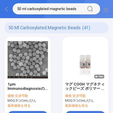
50 Ml Carboxylated Magnetic Beads
(41)
1μm
マグ COOH マグネティ
Immunodiagnosisの
ックビーズ ポリマー カ
ための10のmg/ml 50
ーボキシル マグネティ
価格:
交渉可能
価格:
交渉可能
mL Carboxylatedの磁
ックビーズ 免疫診断 マ
MOQ:
5つのmL/びん
MOQ:
5つのmL/びん
気ビード
グネティックビーズ
2μm 10 mg / mL 50
最新価格を得る
最新価格を得る
mL