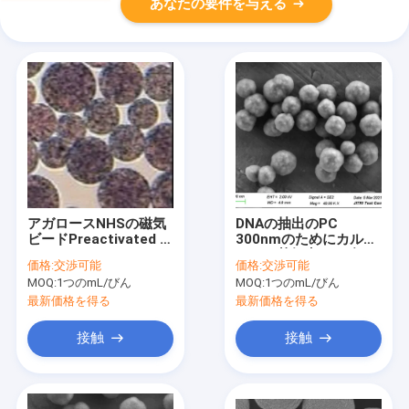
あなたの要件を与える
アガロースNHSの磁気
DNAの抽出のPC
ビードPreactivated N
300nmのためにカルボ
- Succinimideのヒドロ
キシル基無水ケイ酸の
価格:
交渉可能
価格:
交渉可能
キシNanoparticle
磁気ビード50のmg/ml
MOQ:
1つのmL/びん
MOQ:
1つのmL/びん
100つのmL
最新価格を得る
最新価格を得る
接触
接触