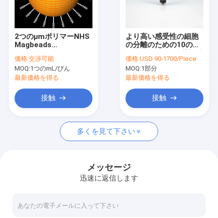
VRショー
私達について
2つのμmポリマーNHS
より高い感受性の細胞
Magbeads
の分離のための10のML
工場旅行
Preactivated 10の
BeaverBeadsの磁気ビ
価格:
交渉可能
価格:
USD 90-1700/Piece
mg/mL 50のmL
ードNHS 300 Nm
MOQ:
1つのmL/びん
MOQ:
1部分
品質管理
最新価格を得る
最新価格を得る
私達に連絡しなさい
接触
接触
引用を要求しなさい
多くを見て下さい
無水ケイ酸の磁気ビード
メッセージ
迅速に返信します
磁気ポリマー ビード
磁気アガロースのビード