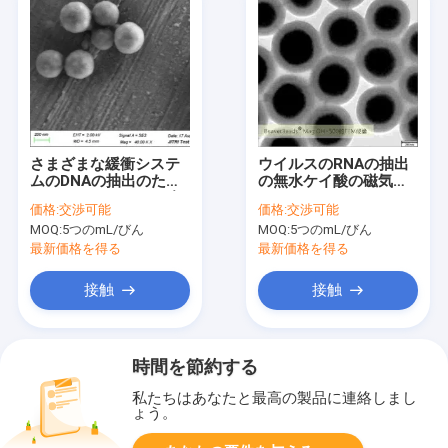
さまざまな緩衝システ
ウイルスのRNAの抽出
ムのDNAの抽出のため
の無水ケイ酸の磁気ビ
の50のmL 500nmの無
ード500nm 10の
価格:
交渉可能
価格:
交渉可能
水ケイ酸の磁気ビード
mg/ml 50のmL
MOQ:
5つのmL/びん
MOQ:
5つのmL/びん
最新価格を得る
最新価格を得る
接触
接触
時間を節約する
私たちはあなたと最高の製品に連絡しまし
ょう。