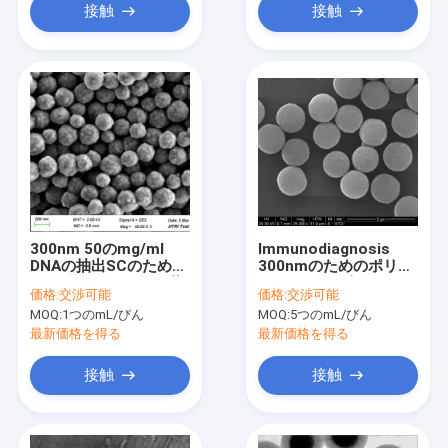
接触
接触
300nm 50のmg/ml
Immunodiagnosis
DNAの抽出SCのための
300nmのためのポリマ
10のmLのCarboxyl磁
ーCarboxylビード10の
価格:
交渉可能
価格:
交渉可能
気ビード
mg/ml 50のmL
MOQ:
1つのmL/びん
MOQ:
5つのmL/びん
最新価格を得る
最新価格を得る
接触
接触