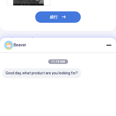
続行
推薦されたプロダクト
Beaver
11:15 AM
Good day, what product are you looking for?
マグ COOH マグネティ
免疫検査級の磁性ポリ
Immunodiagn
ックビーズ ポリマー カ
マービーズ,1μmサイズ
磁気ポリマーは
ーボキシル マグネティ
5mL
mg/ml 1μmに
ックビーズ 免疫診断 マ
mL玉を付ける
グネティックビーズ
ベストプライス
ベストプライス
ベストプラ
2μm 10 mg / mL 50
mL