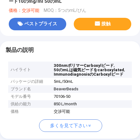
ード10のmg/ml 50のmL
価格：交渉可能
MOQ：5つのmL/びん
ベストプライス
接触
製品の説明
,
300nmポリマーCarboxylビード
ハイライト
,
50のmLは磁気ビードをcarboxylated
ImmunodiagnosisのCarboxylビード
パッケージの詳細
5mL/50mL
ブランド名
BeaverBeads
モデル番号
70106-50
供給の能力
850 L/month
価格
交渉可能
多くを見て下さい