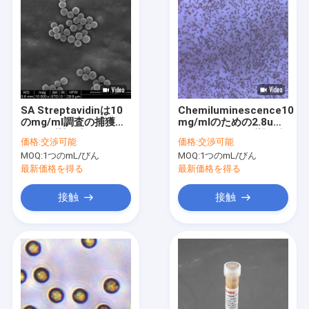
SA Streptavidinは10
Chemiluminescence10
のmg/ml調査の捕獲の
mg/mlのための2.8um
ための磁気ビード
Streptavidinの磁気ビ
価格:
交渉可能
価格:
交渉可能
300nmを100つのmL内
ード1つのmL
MOQ:
1つのmL/びん
MOQ:
1つのmL/びん
部に閉じ込めた
最新価格を得る
最新価格を得る
接触
接触
家
プロダクト
ビデオ