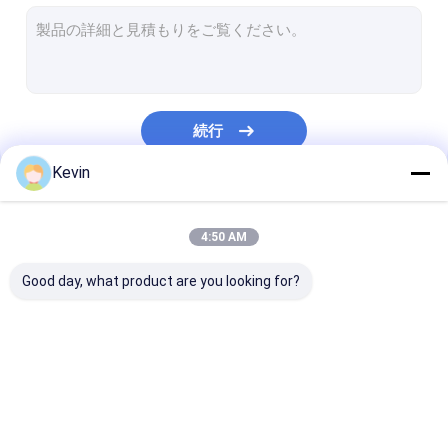
Streptavidinの磁気ビード
NHSは磁気ビードを活動化させた
免疫沈降法のための磁気ビード
続行
磁気ビード蛋白質の浄化
Kevin
核酸の抽出のキット
私たちのカテゴリー
DNAの図書館の構造キット
4:50 AM
磁気分離の棚
Good day, what product are you looking for?
サンプル コレクションのキット
細胞培養の消耗品
無水ケイ酸の磁気ビー
磁気ポリマー ビード
磁気アガロース
衛生検査隊の消耗品
ド
ド