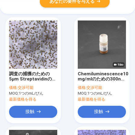
あなたの要件を与える
調査の捕獲のための
Chemiluminescence10
5μm Streptavidinの磁
mg/mlのための300nm
気ビード10のmg/ml
Streptavidinの磁気ビ
価格:
交渉可能
価格:
交渉可能
100つのmL
ード10のmL
MOQ:
1つのmL/びん
MOQ:
1つのmL/びん
最新価格を得る
最新価格を得る
接触
接触