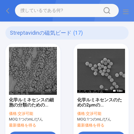
Streptavidinの磁気ビード
(17)
化学ルミネセンスの細
化学ルミネセンスのた
胞の分類のための
めの2μmの
2.8μm Streptavidinの
Streptavidin SA
価格:
交渉可能
価格:
交渉可能
磁気ビード
Magbeads 10のmg/ml
MOQ:
1つのmL/びん
MOQ:
1つのmL/びん
1つのmL
最新価格を得る
最新価格を得る