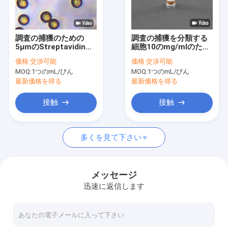
VRショー
私達について
調査の捕獲のための
調査の捕獲を分類する
5μmのStreptavidin
細胞10のmg/mlのため
工場旅行
SA Magbeads 10の
の300nm Streptavidin
価格:
交渉可能
価格:
交渉可能
mg/ml 1つのmL
の磁気ビード1つのmL
MOQ:
1つのmL/びん
MOQ:
1つのmL/びん
品質管理
最新価格を得る
最新価格を得る
私達に連絡しなさい
接触
接触
引用を要求しなさい
多くを見て下さい
無水ケイ酸の磁気ビード
メッセージ
迅速に返信します
磁気ポリマー ビード
磁気アガロースのビード