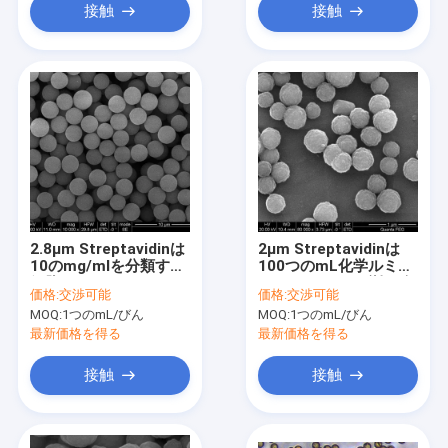
接触
接触
2.8μm Streptavidinは
2μm Streptavidinは
10のmg/mlを分類する
100つのmL化学ルミネ
細胞10のmLのための
センスのための磁気ビ
価格:
交渉可能
価格:
交渉可能
磁気ビードを内部に閉
ードに塗った
MOQ:
1つのmL/びん
MOQ:
1つのmL/びん
じ込めた
最新価格を得る
最新価格を得る
接触
接触