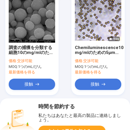
調査の捕獲を分類する
Chemiluminescence10
細胞10のmg/mlのため
mg/mlのための5μmの
の1μm Streptavidinの
Streptavidin SA
価格:
交渉可能
価格:
交渉可能
磁気ビード1つのmL
Magbeads 10のmL
MOQ:
1つのmL/びん
MOQ:
1つのmL/びん
最新価格を得る
最新価格を得る
接触
接触
時間を節約する
私たちはあなたと最高の製品に連絡しまし
ょう。