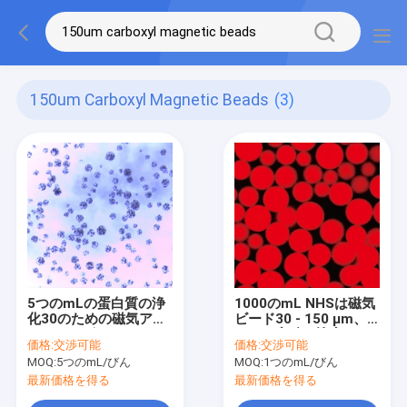
150um Carboxyl Magnetic Beads
(3)
5つのmLの蛋白質の浄
1000のmL NHSは磁気
化30のための磁気アガ
ビード30 - 150 μm、
ロースのビード- 150
20%の容積の比率--を
価格:
交渉可能
価格:
交渉可能
μm 20%の容積の比率
活動化させた
MOQ:
5つのmL/びん
MOQ:
1つのmL/びん
最新価格を得る
最新価格を得る