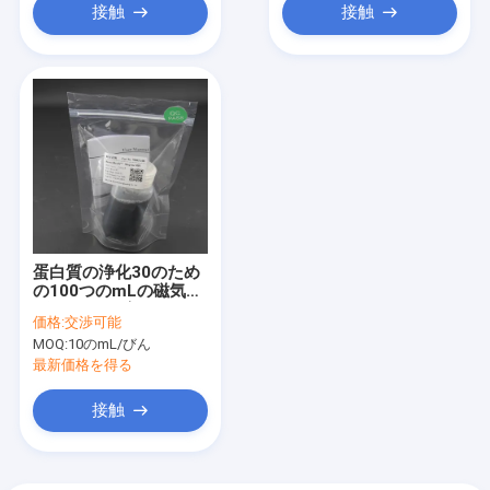
接触
接触
蛋白質の浄化30のため
の100つのmLの磁気ア
ガロースのビード- 150
価格:
交渉可能
μm 50%の容積の比率
MOQ:
10のmL/びん
最新価格を得る
接触