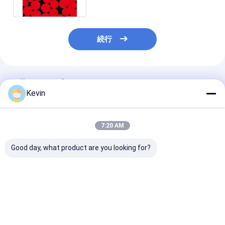
続行
推薦されたプロダクト
Kevin
7:20 AM
Good day, what product are you looking for?
アガロース1つのmLの
2つのμmポリマーNHS
10 - 30 μm 
NHS Magbeads
Magbeads
の比率1000の
Preactivated N -
Preactivated 10の
NHSによって
Succinimideのヒドロ
mg/mL 50のmL
せる磁気ビード
キシNanoparticle
ベストプライス
ベストプライス
ベストプラ