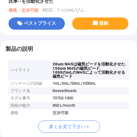
比率--を活動化させた
価格：交渉可能
MOQ：1つのmL/びん
ベストプライス
接触
製品の説明
,
30um NHSは磁気ビードを活動化させた
,
150um NHSの磁気ビード
ハイライト
1000のmLのNHSによって活動化させる
磁気ビード
パッケージの詳細
1mL/5mL/50mL/1000mL
ブランド名
BeaverBeads
モデル番号
70702-1000
供給の能力
850 L/month
価格
交渉可能
多くを見て下さい