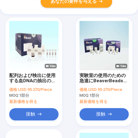
あなたの要件を与える
配列および検出に使用
実験室の使用のための
する血DNAの抽出のキ
急速にBeaverBeadsの
ットのエキスDNA
血DNAのキット
価格:
USD 95-270/Piece
価格:
USD 95-270/Piece
MOQ:
1部分
MOQ:
1部分
最新価格を得る
最新価格を得る
接触
接触