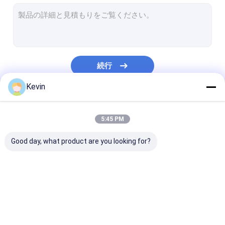
Streptavidinの磁気ビード
NHSは磁気ビードを活動化させた
免疫沈降法のための磁気ビード
続行
磁気ビード蛋白質の浄化
Kevin
核酸の抽出のキット
私たちのカテゴリー
DNAの図書館の構造キット
5:45 PM
磁気分離の棚
Good day, what product are you looking for?
サンプル コレクションのキット
細胞培養の消耗品
無水ケイ酸の磁気ビー
磁気ポリマー ビード
磁気アガロース
衛生検査隊の消耗品
ド
ド