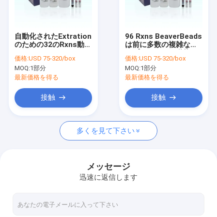
VRショー
私達について
自動化されたExtration
96 Rxns BeaverBeads
のための32のRxns動物
は前に多数の複雑なサ
工場旅行
のウイルスDNAのRNA
ンプルのための動物の
価格:
USD 75-320/box
価格:
USD 75-320/box
のキット
ウイルスDNAのRNAの
MOQ:
1部分
MOQ:
1部分
キットを満たした
品質管理
最新価格を得る
最新価格を得る
私達に連絡しなさい
接触
接触
引用を要求しなさい
多くを見て下さい
無水ケイ酸の磁気ビード
メッセージ
迅速に返信します
磁気ポリマー ビード
磁気アガロースのビード