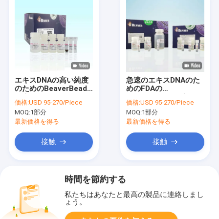
エキスDNAの高い純度
急速のエキスDNAのた
のためのBeaverBeads
めのFDAの
の血DNAのキット
BeaverBeadsの血DNA
価格:
USD 95-270/Piece
価格:
USD 95-270/Piece
のキット
MOQ:
1部分
MOQ:
1部分
最新価格を得る
最新価格を得る
接触
接触
時間を節約する
私たちはあなたと最高の製品に連絡しまし
ょう。