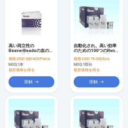
高い両立性の
自動化され、高い効率
BeaverBeadsの血の
のための100つのRxns
RNAの抽出のキット
BeaverBeads動物のウ
価格:
USD 300-425/Piece
価格:
USD 75-320/box
イルスDNAのRNAのキ
MOQ:
1本
MOQ:
1部分
ット
最新価格を得る
最新価格を得る
接触
接触
家
プロダクト
ビデオ