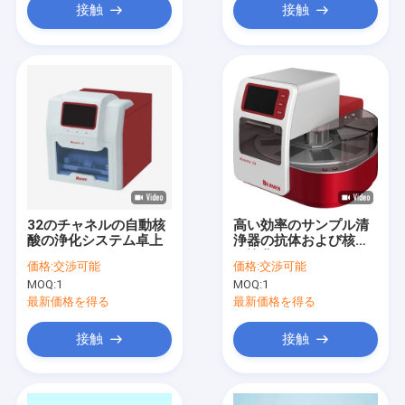
接触
接触
32のチャネルの自動核
高い効率のサンプル清
酸の浄化システム卓上
浄器の抗体および核酸
の浄化システム96チャ
価格:
交渉可能
価格:
交渉可能
ネル
MOQ:
1
MOQ:
1
最新価格を得る
最新価格を得る
接触
接触