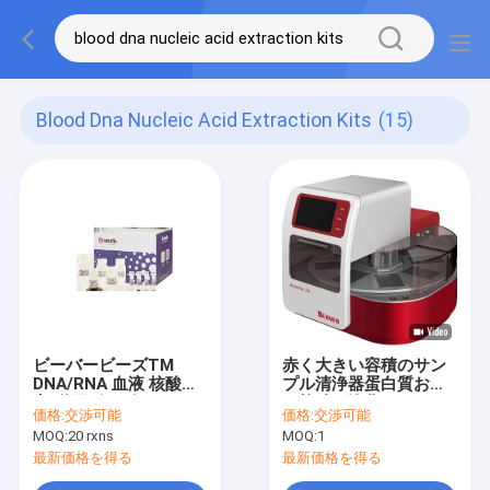
Blood Dna Nucleic Acid Extraction Kits
(15)
ビーバービーズTM
赤く大きい容積のサン
DNA/RNA 血液 核酸抽
プル清浄器蛋白質およ
出 磁石ビーズ キット
び核酸の浄化システム
価格:
交渉可能
価格:
交渉可能
ゲノム抽出 RNA抽出 キ
MOQ:
20 rxns
MOQ:
1
ット ゲノム
最新価格を得る
最新価格を得る