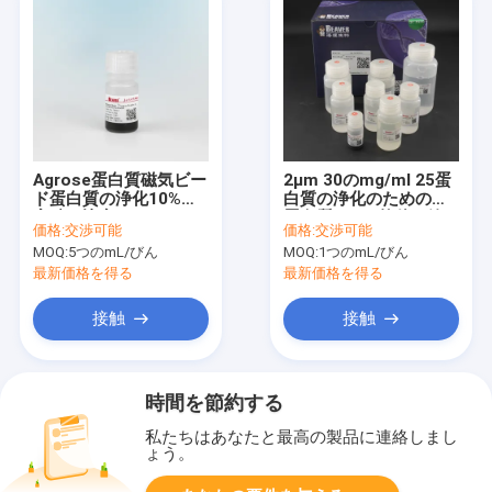
Agrose蛋白質磁気ビー
2μm 30のmg/ml 25蛋
ド蛋白質の浄化10%の
白質の浄化のためのmL
容積の比率5つのmL
蛋白質A/Gの抗体の浄
価格:
交渉可能
価格:
交渉可能
化のキット
MOQ:
5つのmL/びん
MOQ:
1つのmL/びん
最新価格を得る
最新価格を得る
接触
接触
時間を節約する
私たちはあなたと最高の製品に連絡しまし
ょう。