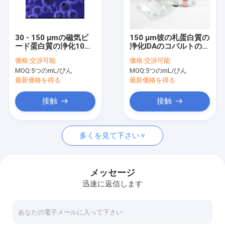
VRショー
私達について
30 - 150 μmの磁気ビ
150 μm彼の札蛋白質の
ード蛋白質の浄化10%
浄化IDAのコバルトの
工場旅行
の容積の比率100つの
Magbeadsのキット
価格:
交渉可能
価格:
交渉可能
mL
10%の容積の比率
MOQ:
5つのmL/びん
MOQ:
5つのmL/びん
品質管理
最新価格を得る
最新価格を得る
私達に連絡しなさい
接触
接触
引用を要求しなさい
多くを見て下さい
無水ケイ酸の磁気ビード
メッセージ
迅速に返信します
磁気ポリマー ビード
磁気アガロースのビード