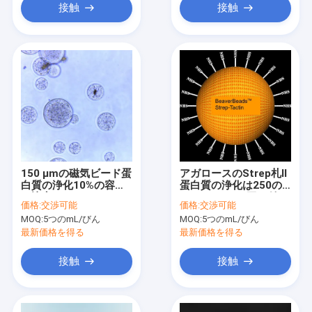
接触
接触
150 μmの磁気ビード蛋
アガロースのStrep札Ⅱ
白質の浄化10%の容積
蛋白質の浄化は250の
の比率5つのmL
mL 150 μmに玉を付け
価格:
交渉可能
価格:
交渉可能
る
MOQ:
5つのmL/びん
MOQ:
5つのmL/びん
最新価格を得る
最新価格を得る
接触
接触