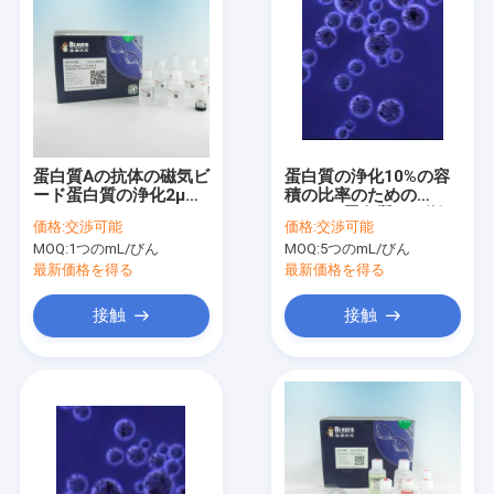
蛋白質Aの抗体の磁気ビ
蛋白質の浄化10%の容
ード蛋白質の浄化2μm
積の比率のための
30のmg/ml 5つのmL
Agrose蛋白質Aの磁気
価格:
交渉可能
価格:
交渉可能
ビード500のmL
MOQ:
1つのmL/びん
MOQ:
5つのmL/びん
最新価格を得る
最新価格を得る
接触
接触
家
プロダクト
ビデオ