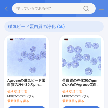
磁気ビード蛋白質の浄化
(56)
Agroseの磁気ビード蛋
蛋白質の浄化30のμm
白質の浄化30のμm
のためのAgrose蛋白質
10%の容積の比率100
Gの磁気ビード500の
価格:
交渉可能
価格:
交渉可能
つのmL
mL
MOQ:
5つのmL/びん
MOQ:
5つのmL/びん
最新価格を得る
最新価格を得る