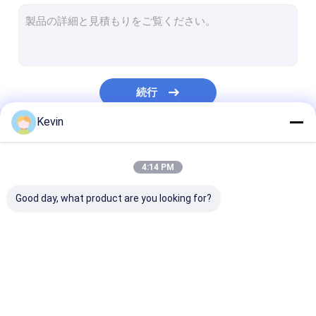
Streptavidinの磁気ビード
NHSは磁気ビードを活動化させた
免疫沈降法のための磁気ビード
続行
磁気ビード蛋白質の浄化
Kevin
核酸の抽出のキット
私たちのカテゴリー
DNAの図書館の構造キット
4:14 PM
磁気分離の棚
Good day, what product are you looking for?
サンプル コレクションのキット
細胞培養の消耗品
無水ケイ酸の磁気ビー
磁気ポリマー ビード
磁気アガロース
衛生検査隊の消耗品
ド
ド