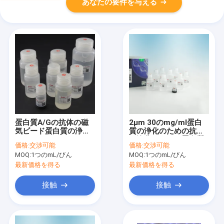
あなたの要件を与える
蛋白質A/Gの抗体の磁
2μm 30のmg/ml蛋白
気ビード蛋白質の浄化
質の浄化のための抗体
2μm 30のmg/ml 5つの
の浄化のキット蛋白質
価格:
交渉可能
価格:
交渉可能
mL
25のmLの
MOQ:
1つのmL/びん
MOQ:
1つのmL/びん
最新価格を得る
最新価格を得る
接触
接触