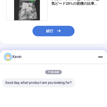
気ビード20%の容積の比率を
活動化させた
続行
推薦されたプロダクト
Kevin
7:20 AM
Good day, what product are you looking for?
アガロース1つのmLの
2つのμmポリマーNHS
10 - 30 μm 
NHS Magbeads
Magbeads
の比率1000の
Preactivated N -
Preactivated 10の
NHSによって