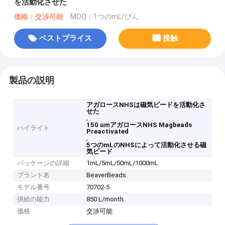
を活動化させた
価格：交渉可能
MOQ：1つのmL/びん
ベストプライス
接触
製品の説明
アガロースNHSは磁気ビードを活動化さ
せた
,
150 umアガロースNHS Magbeads
ハイライト
Preactivated
,
5つのmLのNHSによって活動化させる磁
気ビード
パッケージの詳細
1mL/5mL/50mL/1000mL
ブランド名
BeaverBeads
モデル番号
70702-5
供給の能力
850 L/month
価格
交渉可能