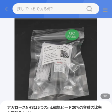
1
/
1
アガロースNHSは5つのmL磁気ビード20%の容積の比率