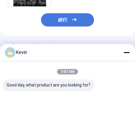
続行
推薦されたプロダクト
Kevin
7:07 AM
Good day, what product are you looking for?
20% Biotinylated IgG
磁気5つのmL 10-
調査の捕獲のた
のための10 - 30μM
30μm Agrose
2μm Streptav
Agrose Streptavidin
Streptavidinは
磁気ビード10のm
の磁気ビード50のML
Biotinylated IgGのた
10のmL
めの20%に玉を付ける
ベストプライス
ベストプライス
ベストプラ