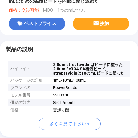
mLのための磁気ビードを内部に閉じ込めた
価格：交渉可能
MOQ：1つのmL/びん
ベストプライス
接触
製品の説明
,
2.8um streptavidinはビードに塗った
ハイライト
,
2.8um Fe3O4 SA磁気ビード
streptavidinは10のmLビードに塗った
パッケージの詳細
1mL/10mL/100mL
ブランド名
BeaverBeads
モデル番号
22309-10
供給の能力
850 L/month
価格
交渉可能
多くを見て下さい