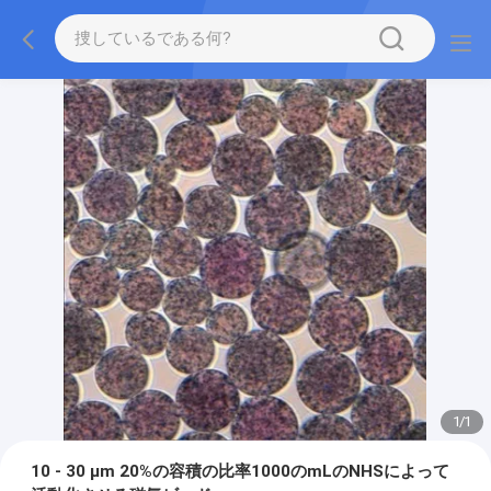
1
/
1
10 - 30 μm 20%の容積の比率1000のmLのNHSによって