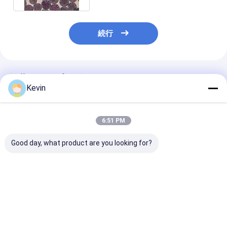
続行
推薦されたプロダクト
Kevin
6:51 PM
Good day, what product are you looking for?
アガロース1つのmLの
2つのμmポリマーNHS
1000のmL N
NHS Magbeads
Magbeads
ビード30 - 150
Preactivated N -
Preactivated 10の
20%の容積の比
Succinimideのヒドロ
mg/mL 50のmL
活動化させた
キシNanoparticle
ベストプライス
ベストプライス
ベストプラ