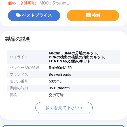
価格：交渉可能
MOQ：5つのmL
ベストプライス
接触
製品の説明
,
60のmL DNAの分離のキット
ハイライト
,
PCRの検出の核酸の抽出のキット
FDA DNAの分離のキット
パッケージの詳細
5ml/60ml/450ml
ブランド名
BeaverBeads
モデル番号
60のmL
供給の能力
850 L/month
価格
交渉可能
多くを見て下さい