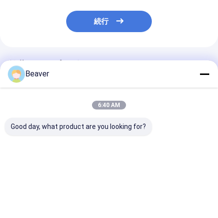
続行
推薦されたプロダクト
Beaver
6:40 AM
Good day, what product are you looking for?
2つのmL 2.8のμm
2つのmL 1のμm Oligo
DNAライブラ
Oligo dTの磁気ビード
dTの磁気ビードは良質
ポートOEM用D
は良質mRNAを捕獲す
mRNAを捕獲する
クトアイソレー
る
キット
ベストプライス
ベストプライス
ベストプラ