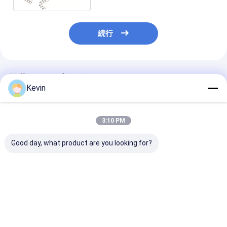
続行
推薦されたプロダクト
Kevin
3:10 PM
Good day, what product are you looking for?
2つのmL 2.8のμm
2つのmL 1のμm Oligo
DNAライブラ
Oligo dTの磁気ビード
dTの磁気ビードは良質
ポートOEM用D
は良質mRNAを捕獲す
mRNAを捕獲する
クトアイソレー
る
キット
ベストプライス
ベストプライス
ベストプラ