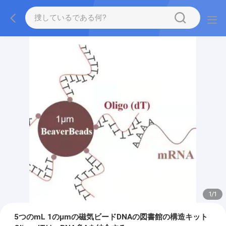
1
/
1
5つのmL 1のμmの磁気ビードDNAの図書館の構造キット