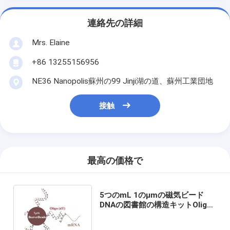
連絡先の詳細
Mrs. Elaine
+86 13255156956
NE36 Nanopolis蘇州の99 Jinji湖の道、蘇州工業団地
接触
最高の価格で
5つのmL 1のμmの磁気ビード
DNAの図書館の構造キットOligo
dTはmRNA多Aを結合する