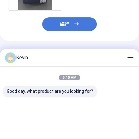
続行
推薦されたプロダクト
Kevin
9:40 AM
Good day, what product are you looking for?
ビーバービーズマウス
研究室ビーバービーズ
100つのML
のCD4細胞隔離キット
マウスCD8細胞分離キ
Streptavidin 
CE試験用
ット CE認証
は急速にのため
の生物的核酸の
結合する
ベストプライス
ベストプライス
ベストプラ