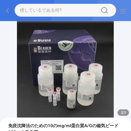
2
/
3
免疫沈降法のための10のmg/ml蛋白質A/Gの磁気ビード