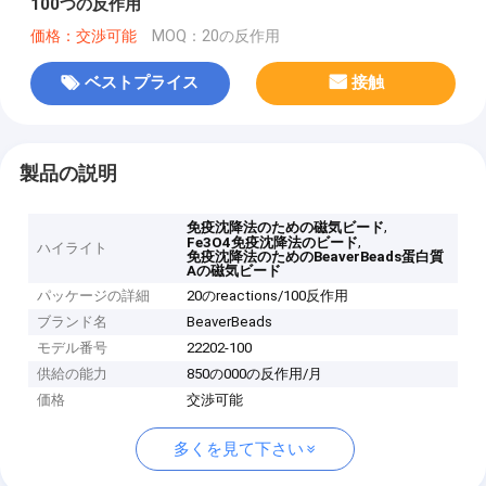
100つの反作用
価格：交渉可能
MOQ：20の反作用
ベストプライス
接触
製品の説明
,
免疫沈降法のための磁気ビード
,
Fe3O4免疫沈降法のビード
ハイライト
免疫沈降法のためのBeaverBeads蛋白質
Aの磁気ビード
パッケージの詳細
20のreactions/100反作用
ブランド名
BeaverBeads
モデル番号
22202-100
供給の能力
850の000の反作用/月
価格
交渉可能
多くを見て下さい