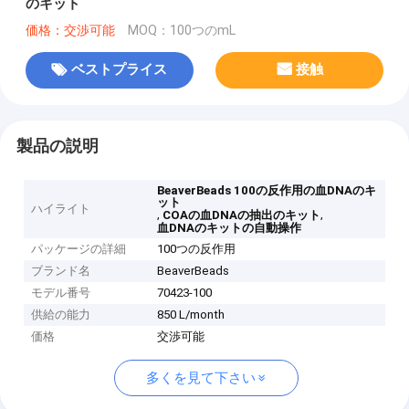
のキット
価格：交渉可能
MOQ：100つのmL
ベストプライス
接触
製品の説明
BeaverBeads 100の反作用の血DNAのキ
ット
ハイライト
,
,
COAの血DNAの抽出のキット
血DNAのキットの自動操作
パッケージの詳細
100つの反作用
ブランド名
BeaverBeads
モデル番号
70423-100
供給の能力
850 L/month
価格
交渉可能
多くを見て下さい