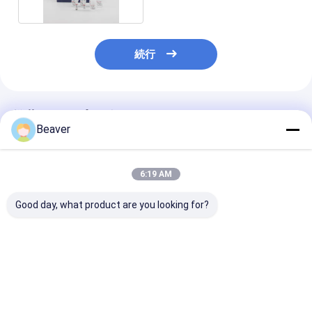
続行
推薦されたプロダクト
Beaver
6:19 AM
Good day, what product are you looking for?
ビーバービーズTM 核
BeaverBeads™
ビーバービーズ
酸キット PCR 浄化剤
Nucleic Acid
DNA/RNA 血液
DNA 復元および PCR
Extraction And
出 磁石ビーズ 
製品からの不浄を取り
Purification Kit
ゲノム抽出 RN
除く
Magnetic Bead
キット ゲノム
ベストプライス
ベストプライス
ベストプラ
Method For