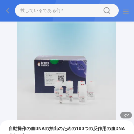
2
/
2
自動操作の血DNAの抽出のための100つの反作用の血DNA