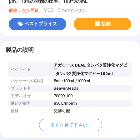
μm、10%の容積の比率、100つのmL
価格：交渉可能
MOQ：5つのmL/びん
ベストプライス
接触
製品の説明
アガロース DEAE タンパク質浄化マグビ
ハイライト
ー
,
タンパク質浄化マグビー100ml
パッケージの詳細
5mL/100mL/1000mL
ブランド名
BeaverBeads
モデル番号
70809-100
供給の能力
850 L/month
価格
交渉可能
多くを見て下さい