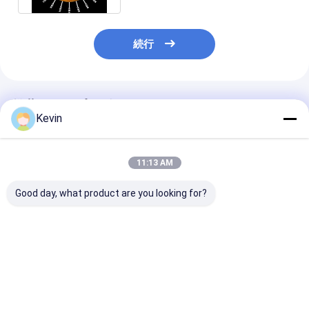
続行
推薦されたプロダクト
Kevin
11:13 AM
Good day, what product are you looking for?
30-150 マイクロン磁
30-150 μm アガロー
磁石珠 タンパ
石珠 タンパク質浄化 無
ス ストレップタグII タ
急速な磁気反応
料サンプル
ンパク質浄化マグビー
ヘパリン密度
ズキット 10% 容量比
ベストプライス
ベストプライス
ベストプラ