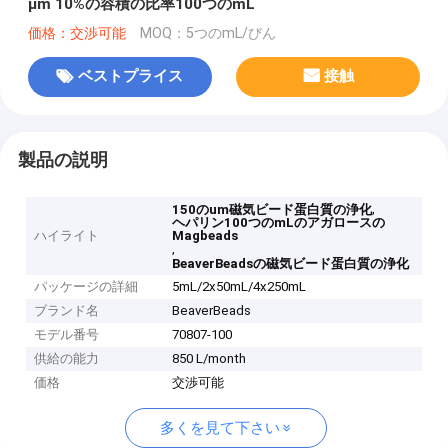
μm 10%の容積の比率100つのmL
価格：交渉可能
MOQ：5つのmL/びん
ベストプライス
接触
製品の説明
,
150のum磁気ビード蛋白質の浄化
ヘパリン100つのmLのアガロースの
ハイライト
Magbeads
,
BeaverBeadsの磁気ビード蛋白質の浄化
パッケージの詳細
5mL/2x50mL/4x250mL
ブランド名
BeaverBeads
モデル番号
70807-100
供給の能力
850 L/month
価格
交渉可能
多くを見て下さい