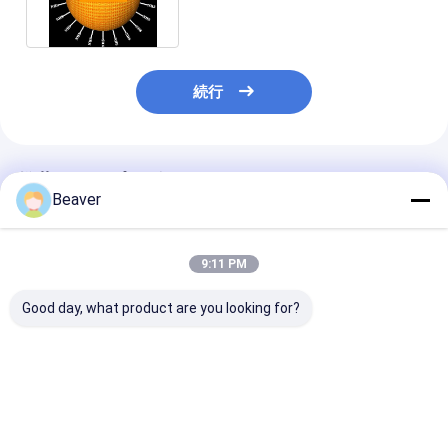
続行
推薦されたプロダクト
Beaver
9:11 PM
Good day, what product are you looking for?
30-150 マイクロン磁
30-150 μm アガロー
磁石珠 タンパ
石珠 タンパク質浄化 無
ス ストレップタグII タ
急速な磁気反応
料サンプル
ンパク質浄化マグビー
ヘパリン密度
ズキット 10% 容量比
ベストプライス
ベストプライス
ベストプラ