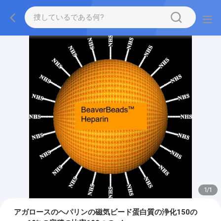
1
/
1
アガロースのヘパリンの磁気ビード蛋白質の浄化150の