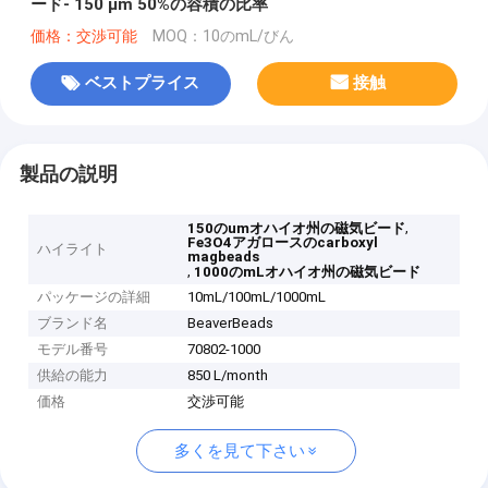
ード- 150 μm 50%の容積の比率
価格：交渉可能
MOQ：10のmL/びん
ベストプライス
接触
製品の説明
,
150のumオハイオ州の磁気ビード
Fe3O4アガロースのcarboxyl
ハイライト
magbeads
,
1000のmLオハイオ州の磁気ビード
パッケージの詳細
10mL/100mL/1000mL
ブランド名
BeaverBeads
モデル番号
70802-1000
供給の能力
850 L/month
価格
交渉可能
多くを見て下さい