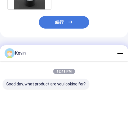
続行
推薦されたプロダクト
Kevin
12:41 PM
Good day, what product are you looking for?
ビーバービーズ マグロ
50% Volume Ratio 10
磁気アガロース
ース NH2 Fe3O4 磁気
mL アガロース OH マ
MLは蛋白質の
アガロースビーズ
グビーズ タンパク質 浄
10 - 30 μM 
化 核酸抽出と浄化
の比率玉を付け
ベストプライス
ベストプライス
ベストプラ