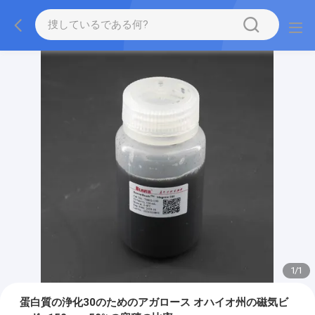
1
/
1
蛋白質の浄化30のためのアガロース オハイオ州の磁気ビ