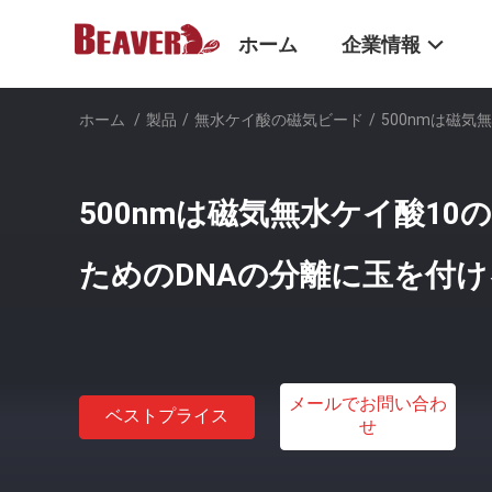
ホーム
企業情報
ホーム
/
製品
/
無水ケイ酸の磁気ビード
/
500nmは磁気
500nmは磁気無水ケイ酸10
ためのDNAの分離に玉を付け
メールでお問い合わ
ベストプライス
せ