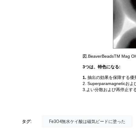
図.BeaverBeadsTM 
3つは、特色になる:
1.
抽出の効果を保障する優秀
2. Superparamagn
3.よい分散および再停止
タグ:
Fe3O4無水ケイ酸は磁気ビードに塗った