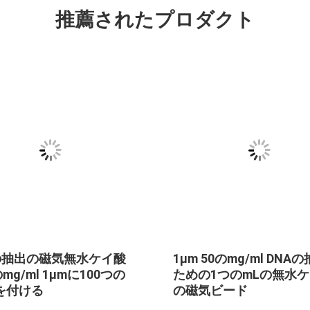
推薦されたプロダクト
00nmのため
500nmは磁気無水ケイ酸10の
酸の磁気ビ
mLのDNAの抽出のためのDNA
のmL
の分離に玉を付ける