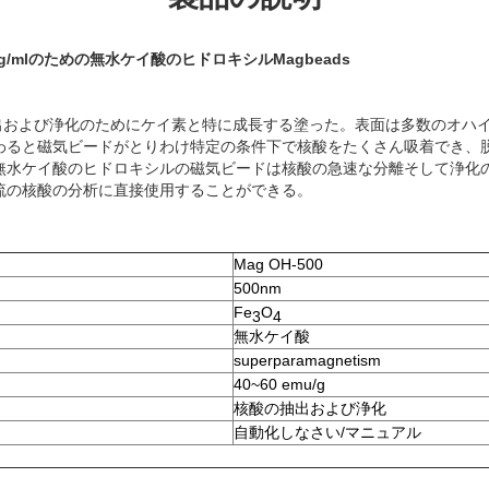
/ml
のための無水ケイ酸のヒドロキシルMagbeads
酸の抽出および浄化のためにケイ素と特に成長する塗った。表面は多数のオハ
わると磁気ビードがとりわけ特定の条件下で核酸をたくさん吸着でき、
無水ケイ酸のヒドロキシルの磁気ビードは核酸の急速な分離そして浄化
流の核酸の分析に直接使用することができる。
Mag OH-500
500nm
Fe
O
3
4
無水ケイ酸
superparamagnetism
40~60 emu/g
核酸の抽出および浄化
自動化しなさい/マニュアル