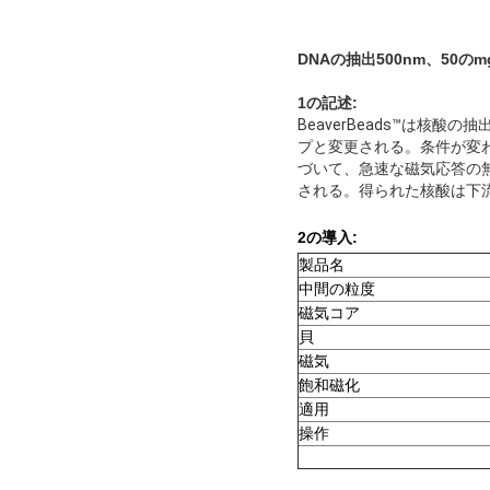
DNAの抽出
500nm、50のmg
1の記述:
BeaverBeads™は核
プと変更される。条件が変
づいて、急速な磁気応答の
される。得られた核酸は下
2の導入:
製品名
中間の粒度
磁気コア
貝
磁気
飽和磁化
適用
操作