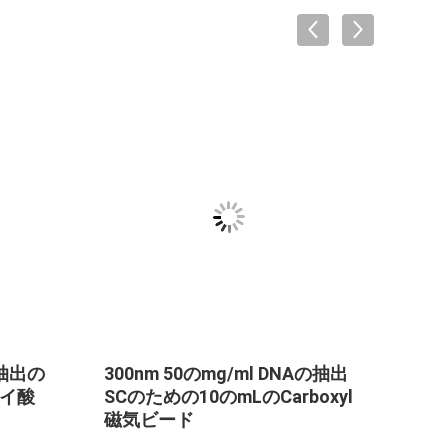
500nm極度の強い磁気のDNA
DNAの抽出のシラ
の抽出のための10のmLの無水
ード500nm 50のm
ケイ酸の磁気ビード
mL