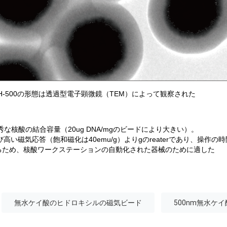
Mag OH-500の形態は透過型電子顕微鏡（TEM）によって観察された
な核酸の結合容量（20ug DNA/mgのビードにより大きい）。
eticおよび高い磁気応答（飽和磁化は40emu/g）よりgのreaterであり、操作
するため、核酸ワークステーションの自動化された器械のために適した
無水ケイ酸のヒドロキシルの磁気ビード
500nm無水ケ