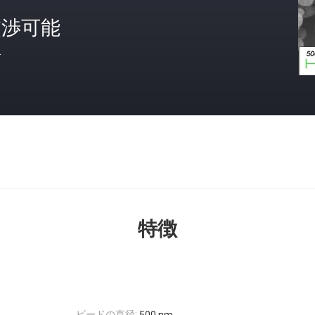
交渉可能
格
特徴
ビードの直径: