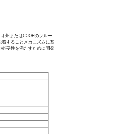
イオ州またはCOOHのグルー
脱着することメカニズムに基
の必要性を満たすために開発