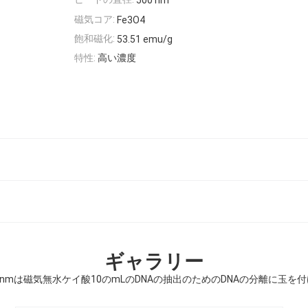
500 nm
磁気コア:
Fe3O4
飽和磁化:
53.51 emu/g
特性:
高い濃度
ギャラリー
0nmは磁気無水ケイ酸10のmLのDNAの抽出のためのDNAの分離に玉を