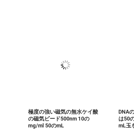
00nm 50のmg/ml DNAの抽出
RNAの抽出のPC 3
Cのための10のmLのCarboxyl
のFe3O4無水ケイ
磁気ビード
ード50のmg/ml 10