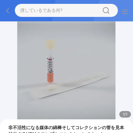
1
/
1
非不活性になる媒体の綿棒そしてコレクションの管を見本