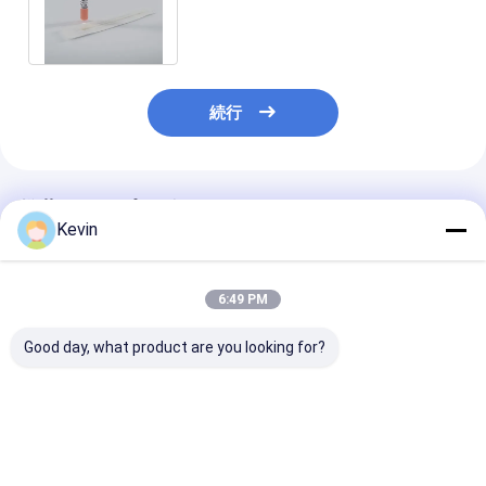
VTMのサンプル コレクションのキ
ット
続行
推薦されたプロダクト
Kevin
6:49 PM
Good day, what product are you looking for?
RSVの診断サポート
COVIDのための医学の
PPのインフル
OEMのための5つのML
ポリプロピレンのサン
診断のための物
のサンプル コレクショ
プル コレクションのキ
サンプル コレ
ンのキット
ット
のキット