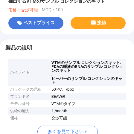
抽出するVTMのサンプル コレクションのキット
価格：交渉可能
MOQ：100
ベストプライス
接触
製品の説明
,
VTMのサンプル コレクションのキット
FDAの唾液のRNAのサンプル コレクショ
ンのキット
ハイライト
,
ビーバーのサンプル コレクションのキッ
ト
パッケージの詳細
50 PC。/box
ブランド名
BEAVER
モデル番号
VTMのタイプ
供給の能力
1 /month
価格
交渉可能
多くを見て下さい