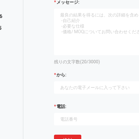
メッセージ:
6
5
残りの文字数(
20
/3000)
から:
電話: