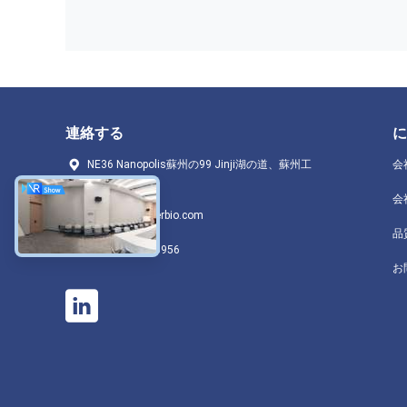
連絡する
に
NE36 Nanopolis蘇州の99 Jinji湖の道、蘇州工
会
業団地
会
service@beaverbio.com
品
+86 13255156956
お