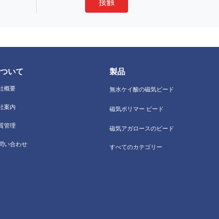
接触
ついて
製品
社概要
無水ケイ酸の磁気ビード
社案内
磁気ポリマー ビード
質管理
磁気アガロースのビード
問い合わせ
すべてのカテゴリー