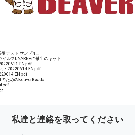
酸テスト サンプル…
めのウイルスDNARNAの抽出のキット…
 20220611-EN.pdf
ト20220614-EN.pdf
0614-EN.pdf
fのためのBeaverBeads
pdf
df
私達と連絡を取ってください