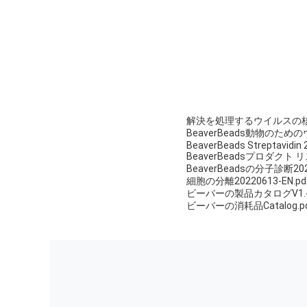
解決を処理するウイルスの核
BeaverBeads動物のた
BeaverBeads Streptavidin
BeaverBeadsプロダクト リス
BeaverBeadsの分子診断2022
細胞の分離20220613-EN.pd
ビーバーの製品カタログV1.4.
ビーバーの消耗品Catalog.p